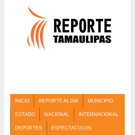
INICIO
REPORTE AL DIA
MUNICIPIO
ESTADO
NACIONAL
INTERNACIONAL
DEPORTES
ESPECTACULOS