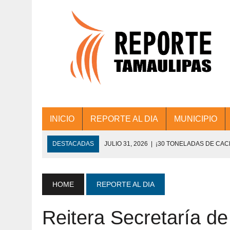
INICIO
REPORTE AL DIA
MUNICIPIO
DESTACADAS
JULIO 31, 2026
|
¡30 TONELADAS DE CA
ACCIONES DE LIMPIEZA EN LOS PRESIDE
JULIO 31, 2026
|
FORTALECE TAMAULIPAS SU CONECTIVIDA
HOME
REPORTE AL DIA
JULIO 30, 2026
|
💧🚰 ¡AGUA PARA LA COMUNIDAD!
Reitera Secretaría d
JULIO 30, 2026
|
¡TRABAJO EN EQUIPO Y RESULTADOS! 
DE COLONIA.