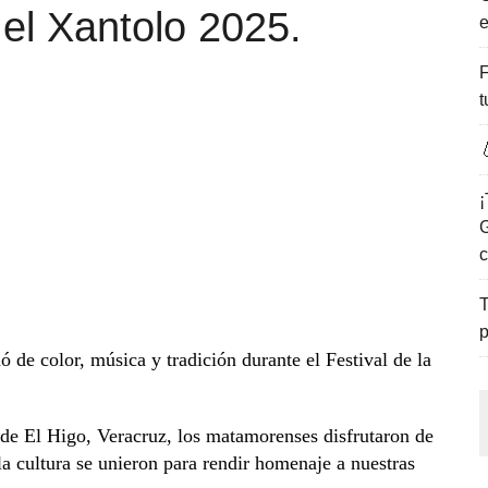
 el Xantolo 2025.
e
ENCANTO DE LAS PLAYAS DEL GOLFO DE MÉXICO.
F
t

¡
G
c
T
p
 de color, música y tradición durante el Festival de la
 de El Higo, Veracruz, los matamorenses disfrutaron de
 la cultura se unieron para rendir homenaje a nuestras