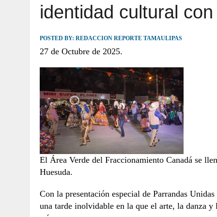
identidad cultural con
JULIO 30, 2026
|
TAMAULIPAS TE INVITA A DESCUBRIR EL 
POSTED BY:
REDACCION REPORTE TAMAULIPAS
27 de Octubre de 2025.
El Área Verde del Fraccionamiento Canadá se llenó
Huesuda.
Con la presentación especial de Parrandas Unidas
una tarde inolvidable en la que el arte, la danza y