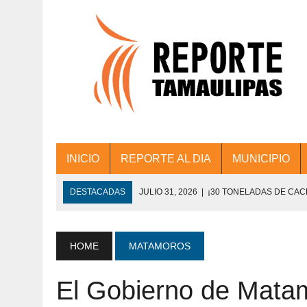
INICIO
REPORTE AL DIA
MUNICIPIO
DESTACADAS
JULIO 31, 2026
|
¡30 TONELADAS DE CA
ACCIONES DE LIMPIEZA EN LOS PRESIDE
JULIO 31, 2026
|
FORTALECE TAMAULIPAS SU CONECTIVIDA
HOME
MATAMOROS
JULIO 30, 2026
|
💧🚰 ¡AGUA PARA LA COMUNIDAD!
El Gobierno de Matam
JULIO 30, 2026
|
¡TRABAJO EN EQUIPO Y RESULTADOS! 
DE COLONIA.