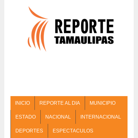
INICIO
REPORTE AL DIA
MUNICIPIO
ESTADO
NACIONAL
INTERNACIONAL
DEPORTES
ESPECTACULOS