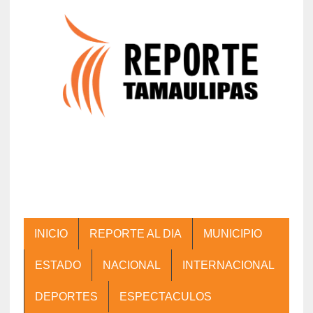
INICIO
REPORTE AL DIA
MUNICIPIO
ESTADO
NACIONAL
INTERNACIONAL
DEPORTES
ESPECTACULOS