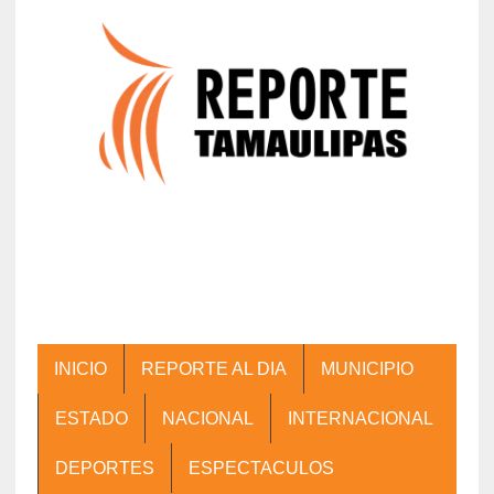
INICIO
REPORTE AL DIA
MUNICIPIO
ESTADO
NACIONAL
INTERNACIONAL
DEPORTES
ESPECTACULOS