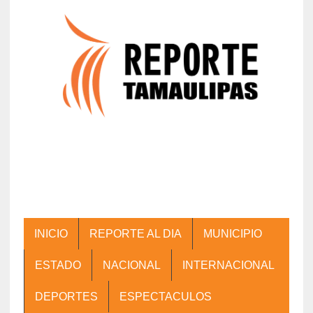
INICIO
REPORTE AL DIA
MUNICIPIO
ESTADO
NACIONAL
INTERNACIONAL
DEPORTES
ESPECTACULOS