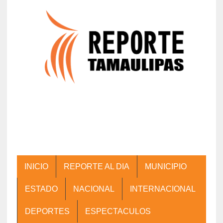
INICIO
REPORTE AL DIA
MUNICIPIO
ESTADO
NACIONAL
INTERNACIONAL
DEPORTES
ESPECTACULOS