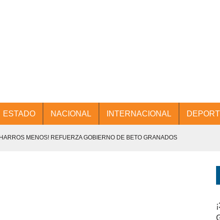
ESTADO
NACIONAL
INTERNACIONAL
DEPORT
CHARROS MENOS! REFUERZA GOBIERNO DE BETO GRANADOS
NTES.
D Y PROMOCIÓN TURÍSTICA DESDE EL AIFA.
ENCABEZA BETO GRANADOS MESA DE TRABAJO CON PRESIDENTES
¡
G