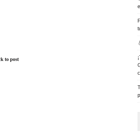
e
ENCANTO DE LAS PLAYAS DEL GOLFO DE MÉXICO.
F
t

¡
k to post
G
c
T
p