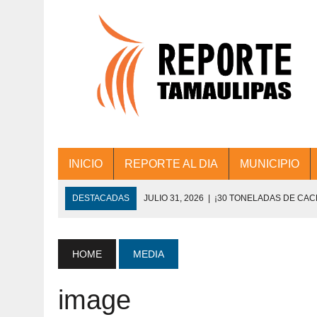
INICIO
REPORTE AL DIA
MUNICIPIO
DESTACADAS
JULIO 31, 2026
|
¡30 TONELADAS DE CA
ACCIONES DE LIMPIEZA EN LOS PRESIDE
JULIO 31, 2026
|
FORTALECE TAMAULIPAS SU CONECTIVIDA
HOME
MEDIA
JULIO 30, 2026
|
💧🚰 ¡AGUA PARA LA COMUNIDAD!
image
JULIO 30, 2026
|
¡TRABAJO EN EQUIPO Y RESULTADOS! 
DE COLONIA.