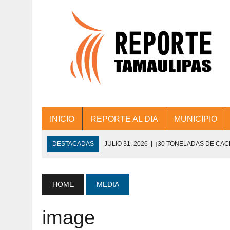
INICIO
REPORTE AL DIA
MUNICIPIO
DESTACADAS
JULIO 31, 2026
|
¡30 TONELADAS DE CA
ACCIONES DE LIMPIEZA EN LOS PRESIDE
JULIO 31, 2026
|
FORTALECE TAMAULIPAS SU CONECTIVIDA
HOME
MEDIA
JULIO 30, 2026
|
💧🚰 ¡AGUA PARA LA COMUNIDAD!
image
JULIO 30, 2026
|
¡TRABAJO EN EQUIPO Y RESULTADOS! 
DE COLONIA.