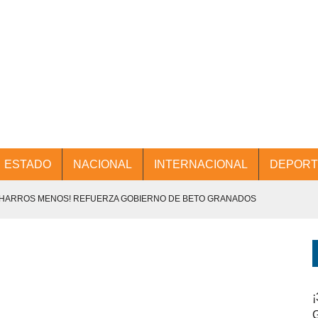
ESTADO
NACIONAL
INTERNACIONAL
DEPORT
CHARROS MENOS! REFUERZA GOBIERNO DE BETO GRANADOS
NTES.
D Y PROMOCIÓN TURÍSTICA DESDE EL AIFA.
ENCABEZA BETO GRANADOS MESA DE TRABAJO CON PRESIDENTES
¡
G