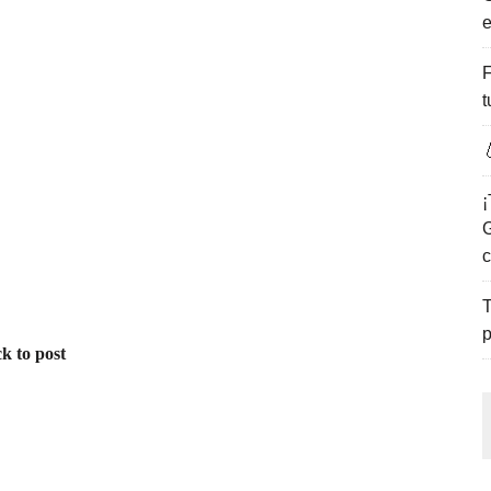
e
ENCANTO DE LAS PLAYAS DEL GOLFO DE MÉXICO.
F
t

¡
G
c
T
p
k to post