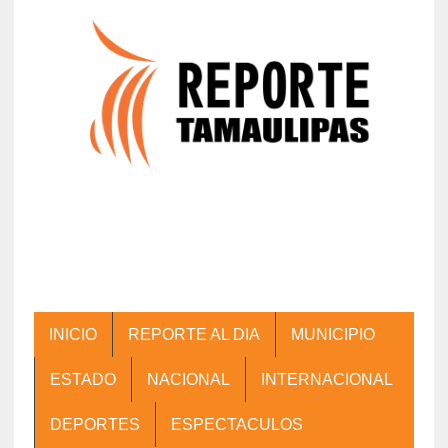
INICIO
REPORTE AL DIA
MUNICIPIO
ESTADO
NACIONAL
INTERNACIONAL
DEPORTES
ESPECTACULOS