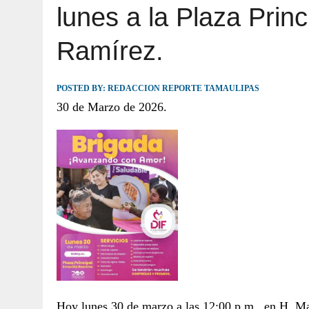
lunes a la Plaza Princ
JULIO 30, 2026
|
TAMAULIPAS TE INVITA A DESCUBRIR EL 
Ramírez.
POSTED BY:
REDACCION REPORTE TAMAULIPAS
30 de Marzo de 2026.
Hoy lunes 30 de marzo a las 12:00 p.m., en H. Ma