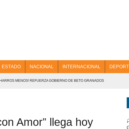
ESTADO
NACIONAL
INTERNACIONAL
DEPORT
CHARROS MENOS! REFUERZA GOBIERNO DE BETO GRANADOS
NTES.
D Y PROMOCIÓN TURÍSTICA DESDE EL AIFA.
on Amor” llega hoy
ENCABEZA BETO GRANADOS MESA DE TRABAJO CON PRESIDENTES
¡
G