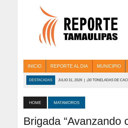
INICIO
REPORTE AL DIA
MUNICIPIO
DESTACADAS
JULIO 31, 2026
|
¡30 TONELADAS DE CA
ACCIONES DE LIMPIEZA EN LOS PRESIDE
JULIO 31, 2026
|
FORTALECE TAMAULIPAS SU CONECTIVIDA
HOME
MATAMOROS
JULIO 30, 2026
|
💧🚰 ¡AGUA PARA LA COMUNIDAD!
Brigada “Avanzando c
JULIO 30, 2026
|
¡TRABAJO EN EQUIPO Y RESULTADOS! 
DE COLONIA.