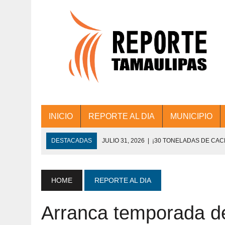
INICIO
REPORTE AL DIA
MUNICIPIO
DESTACADAS
JULIO 31, 2026
|
¡30 TONELADAS DE CA
ACCIONES DE LIMPIEZA EN LOS PRESIDE
JULIO 31, 2026
|
FORTALECE TAMAULIPAS SU CONECTIVIDA
HOME
REPORTE AL DIA
JULIO 30, 2026
|
💧🚰 ¡AGUA PARA LA COMUNIDAD!
Arranca temporada de 
JULIO 30, 2026
|
¡TRABAJO EN EQUIPO Y RESULTADOS! 
DE COLONIA.