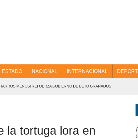
ESTADO
NACIONAL
INTERNACIONAL
DEPORT
CHARROS MENOS! REFUERZA GOBIERNO DE BETO GRANADOS
NTES.
D Y PROMOCIÓN TURÍSTICA DESDE EL AIFA.
la tortuga lora en
ENCABEZA BETO GRANADOS MESA DE TRABAJO CON PRESIDENTES
¡
G