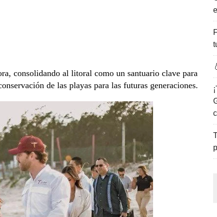
e
ENCANTO DE LAS PLAYAS DEL GOLFO DE MÉXICO.
F
t

ora, consolidando al litoral como un santuario clave para
conservación de las playas para las futuras generaciones.
¡
G
c
T
p