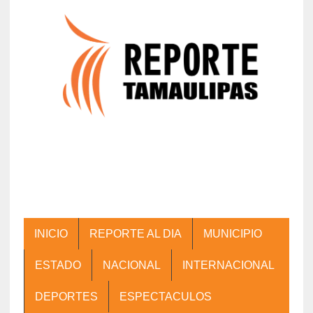
INICIO
REPORTE AL DIA
MUNICIPIO
ESTADO
NACIONAL
INTERNACIONAL
DEPORTES
ESPECTACULOS