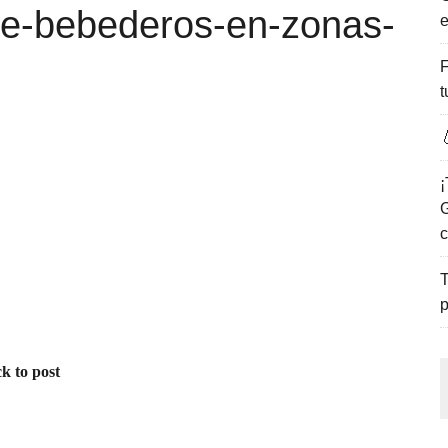
de-bebederos-en-zonas-
e
ENCANTO DE LAS PLAYAS DEL GOLFO DE MÉXICO.
F
t

¡
G
c
T
p
k to post