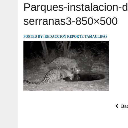
Parques-instalacion-
JULIO 30, 2026
|
TAMAULIPAS TE INVITA A DESCUBRIR EL 
serranas3-850×500
POSTED BY:
REDACCION REPORTE TAMAULIPAS
Bac