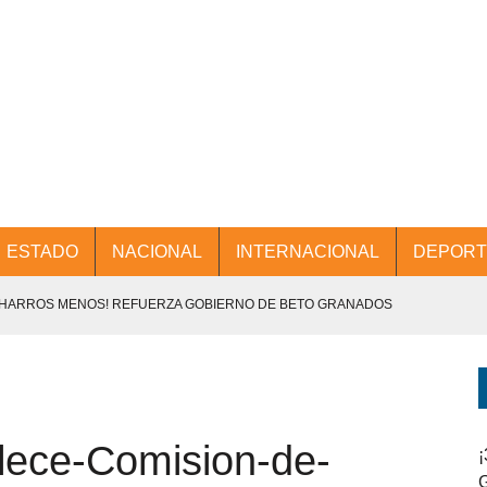
ESTADO
NACIONAL
INTERNACIONAL
DEPORT
CHARROS MENOS! REFUERZA GOBIERNO DE BETO GRANADOS
NTES.
D Y PROMOCIÓN TURÍSTICA DESDE EL AIFA.
lece-Comision-de-
ENCABEZA BETO GRANADOS MESA DE TRABAJO CON PRESIDENTES
¡
G