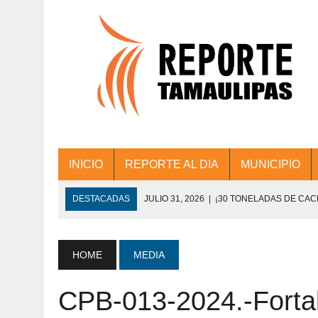
INICIO
REPORTE AL DIA
MUNICIPIO
DESTACADAS
JULIO 31, 2026
|
¡30 TONELADAS DE CA
ACCIONES DE LIMPIEZA EN LOS PRESIDE
JULIO 31, 2026
|
FORTALECE TAMAULIPAS SU CONECTIVIDA
HOME
MEDIA
JULIO 30, 2026
|
💧🚰 ¡AGUA PARA LA COMUNIDAD!
CPB-013-2024.-Forta
JULIO 30, 2026
|
¡TRABAJO EN EQUIPO Y RESULTADOS! 
DE COLONIA.