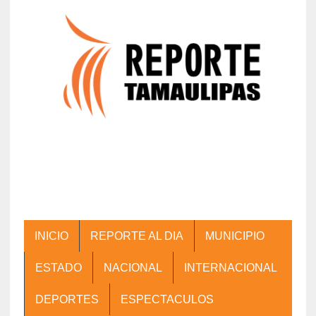
INICIO
REPORTE AL DIA
MUNICIPIO
ESTADO
NACIONAL
INTERNACIONAL
DEPORTES
ESPECTACULOS