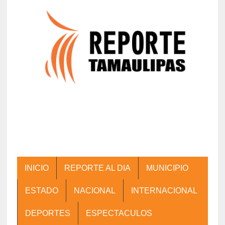
INICIO
REPORTE AL DIA
MUNICIPIO
ESTADO
NACIONAL
INTERNACIONAL
DEPORTES
ESPECTACULOS