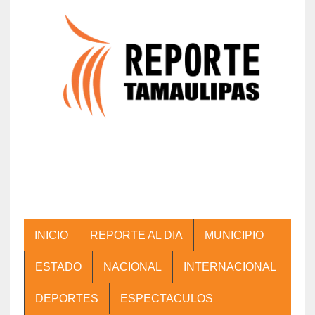
INICIO
REPORTE AL DIA
MUNICIPIO
ESTADO
NACIONAL
INTERNACIONAL
DEPORTES
ESPECTACULOS