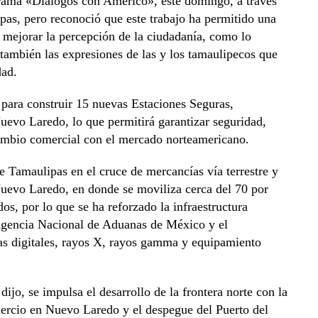
grama «Diálogos con Américo», este domingo, a través
pas, pero reconoció que este trabajo ha permitido una
 y mejorar la percepción de la ciudadanía, como lo
 también las expresiones de las y los tamaulipecos que
dad.
 para construir 15 nuevas Estaciones Seguras,
evo Laredo, lo que permitirá garantizar seguridad,
cambio comercial con el mercado norteamericano.
e Tamaulipas en el cruce de mercancías vía terrestre y
 Nuevo Laredo, en donde se moviliza cerca del 70 por
s, por lo que se ha reforzado la infraestructura
 Agencia Nacional de Aduanas de México y el
mas digitales, rayos X, rayos gamma y equipamiento
ijo, se impulsa el desarrollo de la frontera norte con la
ercio en Nuevo Laredo y el despegue del Puerto del