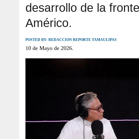
desarrollo de la front
JULIO 30, 2026
|
TAMAULIPAS TE INVITA A DESCUBRIR EL 
Américo.
POSTED BY:
REDACCION REPORTE TAMAULIPAS
10 de Mayo de 2026.