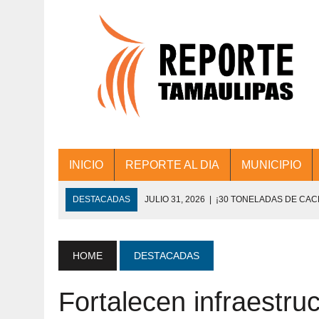
INICIO
REPORTE AL DIA
MUNICIPIO
DESTACADAS
JULIO 31, 2026
|
¡30 TONELADAS DE CA
ACCIONES DE LIMPIEZA EN LOS PRESIDE
JULIO 31, 2026
|
FORTALECE TAMAULIPAS SU CONECTIVIDA
HOME
DESTACADAS
JULIO 30, 2026
|
💧🚰 ¡AGUA PARA LA COMUNIDAD!
Fortalecen infraestru
JULIO 30, 2026
|
¡TRABAJO EN EQUIPO Y RESULTADOS! 
DE COLONIA.