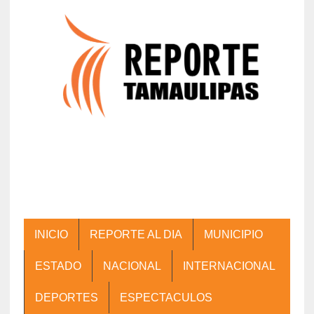
INICIO
REPORTE AL DIA
MUNICIPIO
ESTADO
NACIONAL
INTERNACIONAL
DEPORTES
ESPECTACULOS