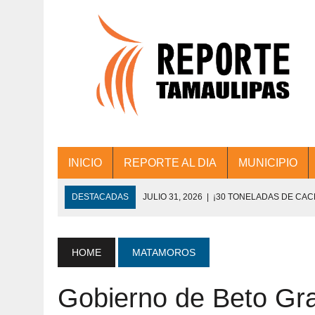
INICIO
REPORTE AL DIA
MUNICIPIO
DESTACADAS
JULIO 31, 2026
|
¡30 TONELADAS DE CA
ACCIONES DE LIMPIEZA EN LOS PRESIDE
JULIO 31, 2026
|
FORTALECE TAMAULIPAS SU CONECTIVIDA
HOME
MATAMOROS
JULIO 30, 2026
|
💧🚰 ¡AGUA PARA LA COMUNIDAD!
Gobierno de Beto Gr
JULIO 30, 2026
|
¡TRABAJO EN EQUIPO Y RESULTADOS! 
DE COLONIA.