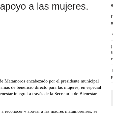
e apoyo a las mujeres.
e
ENCANTO DE LAS PLAYAS DEL GOLFO DE MÉXICO.
F
t

¡
G
c
T
p
o de Matamoros encabezado por el presidente municipal
mas de beneficio directo para las mujeres, en especial
nestar integral a través de la Secretaría de Bienestar
 a reconocer y apoyar a las madres matamorenses, se