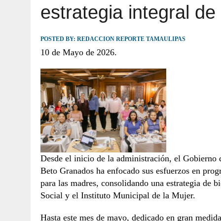
estrategia integral d
JULIO 30, 2026
|
TAMAULIPAS TE INVITA A DESCUBRIR EL 
POSTED BY:
REDACCION REPORTE TAMAULIPAS
10 de Mayo de 2026.
Desde el inicio de la administración, el Gobiern
Beto Granados ha enfocado sus esfuerzos en progra
para las madres, consolidando una estrategia de bie
Social y el Instituto Municipal de la Mujer.
Hasta este mes de mayo, dedicado en gran medida