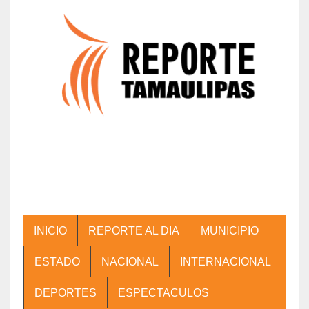
INICIO
REPORTE AL DIA
MUNICIPIO
ESTADO
NACIONAL
INTERNACIONAL
DEPORTES
ESPECTACULOS