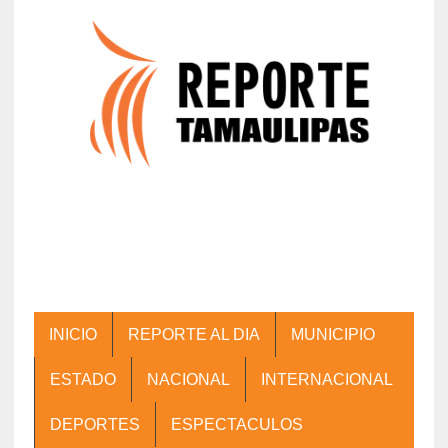
INICIO
REPORTE AL DIA
MUNICIPIO
ESTADO
NACIONAL
INTERNACIONAL
DEPORTES
ESPECTACULOS