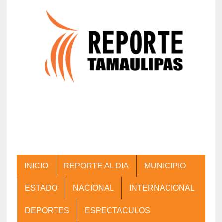
INICIO
REPORTE AL DIA
MUNICIPIO
ESTADO
NACIONAL
INTERNACIONAL
DEPORTES
ESPECTACULOS