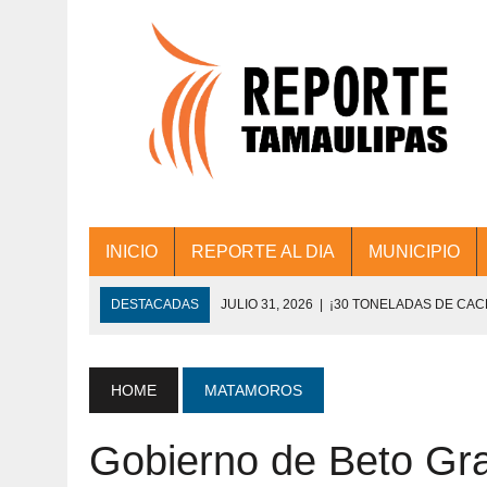
INICIO
REPORTE AL DIA
MUNICIPIO
DESTACADAS
JULIO 31, 2026
|
¡30 TONELADAS DE CA
ACCIONES DE LIMPIEZA EN LOS PRESIDE
JULIO 31, 2026
|
FORTALECE TAMAULIPAS SU CONECTIVIDA
HOME
MATAMOROS
JULIO 30, 2026
|
💧🚰 ¡AGUA PARA LA COMUNIDAD!
Gobierno de Beto Gr
JULIO 30, 2026
|
¡TRABAJO EN EQUIPO Y RESULTADOS! 
DE COLONIA.