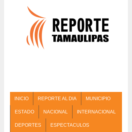
INICIO
REPORTE AL DIA
MUNICIPIO
ESTADO
NACIONAL
INTERNACIONAL
DEPORTES
ESPECTACULOS