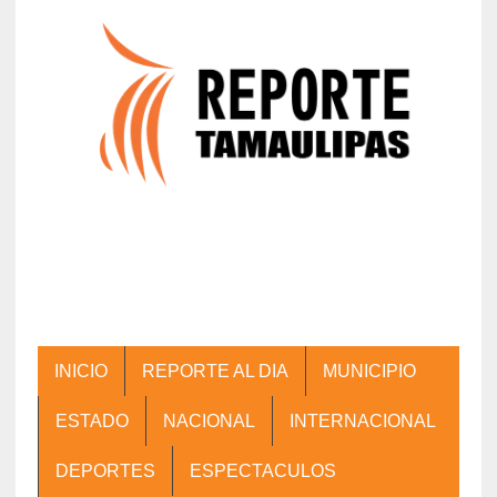
INICIO
REPORTE AL DIA
MUNICIPIO
ESTADO
NACIONAL
INTERNACIONAL
DEPORTES
ESPECTACULOS