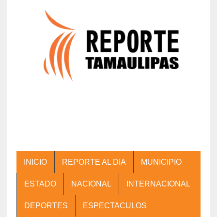
INICIO
REPORTE AL DIA
MUNICIPIO
ESTADO
NACIONAL
INTERNACIONAL
DEPORTES
ESPECTACULOS