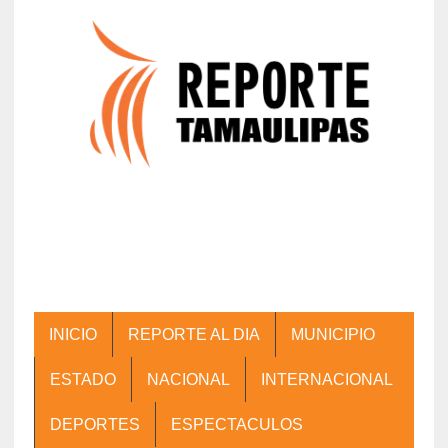
INICIO
REPORTE AL DIA
MUNICIPIO
ESTADO
NACIONAL
INTERNACIONAL
DEPORTES
ESPECTACULOS