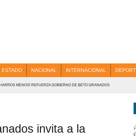
ESTADO
NACIONAL
INTERNACIONAL
DEPORT
CHARROS MENOS! REFUERZA GOBIERNO DE BETO GRANADOS
NTES.
D Y PROMOCIÓN TURÍSTICA DESDE EL AIFA.
nados invita a la
ENCABEZA BETO GRANADOS MESA DE TRABAJO CON PRESIDENTES
¡
G