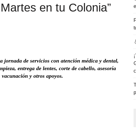
“Martes en tu Colonia”
e
ENCANTO DE LAS PLAYAS DEL GOLFO DE MÉXICO.
F
t

¡
 jornada de servicios con atención médica y dental,
G
impieza, entrega de lentes, corte de cabello, asesoría
c
a, vacunación y otros apoyos.
T
p