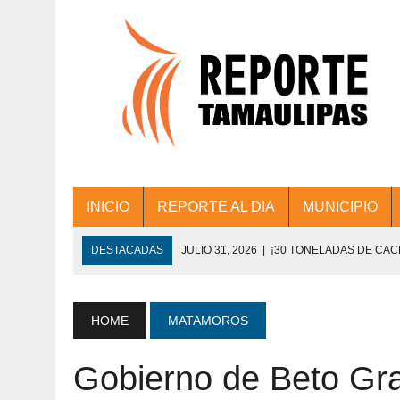
INICIO
REPORTE AL DIA
MUNICIPIO
DESTACADAS
JULIO 31, 2026
|
¡30 TONELADAS DE CA
ACCIONES DE LIMPIEZA EN LOS PRESIDE
JULIO 31, 2026
|
FORTALECE TAMAULIPAS SU CONECTIVIDA
HOME
MATAMOROS
JULIO 30, 2026
|
💧🚰 ¡AGUA PARA LA COMUNIDAD!
Gobierno de Beto Gra
JULIO 30, 2026
|
¡TRABAJO EN EQUIPO Y RESULTADOS! 
DE COLONIA.