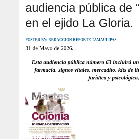
audiencia pública de 
JULIO 30, 2026
|
TAMAULIPAS TE INVITA A DESCUBRIR EL 
en el ejido La Gloria.
POSTED BY:
REDACCION REPORTE TAMAULIPAS
31 de Mayo de 2026.
Esta audiencia pública número 63 incluirá una
farmacia, signos vitales, mercadito, kits de l
jurídica y psicológic