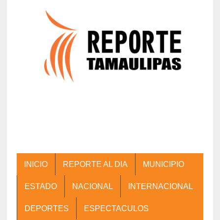
INICIO
REPORTE AL DIA
MUNICIPIO
ESTADO
NACIONAL
INTERNACIONAL
DEPORTES
ESPECTACULOS