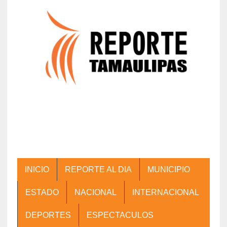
INICIO
REPORTE AL DIA
MUNICIPIO
ESTADO
NACIONAL
INTERNACIONAL
DEPORTES
ESPECTACULOS