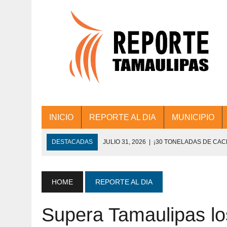
INICIO
REPORTE AL DIA
MUNICIPIO
DESTACADAS
JULIO 31, 2026
|
¡30 TONELADAS DE CA
ACCIONES DE LIMPIEZA EN LOS PRESIDE
JULIO 31, 2026
|
FORTALECE TAMAULIPAS SU CONECTIVIDA
HOME
REPORTE AL DIA
JULIO 30, 2026
|
💧🚰 ¡AGUA PARA LA COMUNIDAD!
Supera Tamaulipas lo
JULIO 30, 2026
|
¡TRABAJO EN EQUIPO Y RESULTADOS! 
DE COLONIA.