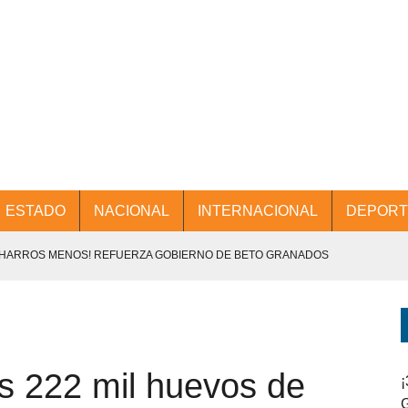
ESTADO
NACIONAL
INTERNACIONAL
DEPORT
CHARROS MENOS! REFUERZA GOBIERNO DE BETO GRANADOS
NTES.
D Y PROMOCIÓN TURÍSTICA DESDE EL AIFA.
s 222 mil huevos de
ENCABEZA BETO GRANADOS MESA DE TRABAJO CON PRESIDENTES
¡
G