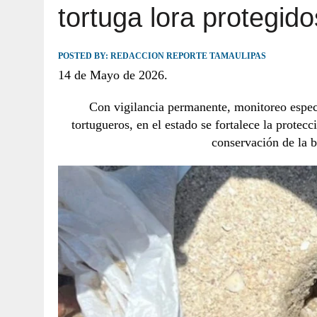
tortuga lora protegido
JULIO 30, 2026
|
TAMAULIPAS TE INVITA A DESCUBRIR EL 
POSTED BY:
REDACCION REPORTE TAMAULIPAS
14 de Mayo de 2026.
Con vigilancia permanente, monitoreo espec
tortugueros, en el estado se fortalece la protec
conservación de la b