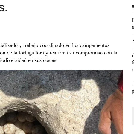
s.
e
ENCANTO DE LAS PLAYAS DEL GOLFO DE MÉXICO.
F
t

ializado y trabajo coordinado en los campamentos
ción de la tortuga lora y reafirma su compromiso con la
¡
iodiversidad en sus costas.
G
c
T
p