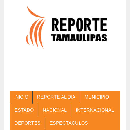
INICIO
REPORTE AL DIA
MUNICIPIO
ESTADO
NACIONAL
INTERNACIONAL
DEPORTES
ESPECTACULOS