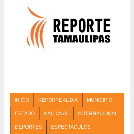
INICIO
REPORTE AL DIA
MUNICIPIO
ESTADO
NACIONAL
INTERNACIONAL
DEPORTES
ESPECTACULOS