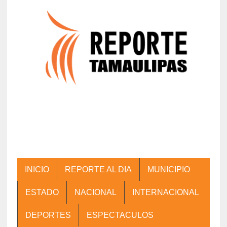
INICIO
REPORTE AL DIA
MUNICIPIO
ESTADO
NACIONAL
INTERNACIONAL
DEPORTES
ESPECTACULOS