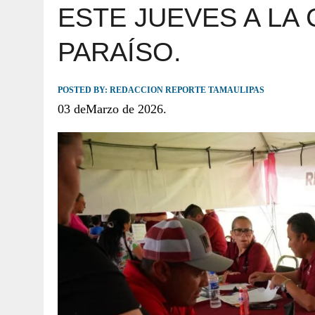
ESTE JUEVES A LA
JULIO 30, 2026
|
TAMAULIPAS TE INVITA A DESCUBRIR EL 
PARAÍSO.
POSTED BY:
REDACCION REPORTE TAMAULIPAS
03 deMarzo de 2026.