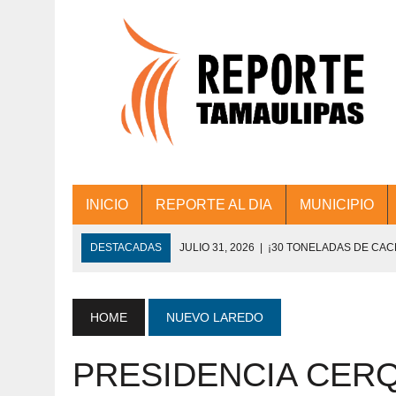
INICIO
REPORTE AL DIA
MUNICIPIO
DESTACADAS
JULIO 31, 2026
|
¡30 TONELADAS DE CA
ACCIONES DE LIMPIEZA EN LOS PRESIDE
JULIO 31, 2026
|
FORTALECE TAMAULIPAS SU CONECTIVIDA
HOME
NUEVO LAREDO
JULIO 30, 2026
|
💧🚰 ¡AGUA PARA LA COMUNIDAD!
PRESIDENCIA CERQ
JULIO 30, 2026
|
¡TRABAJO EN EQUIPO Y RESULTADOS! 
DE COLONIA.