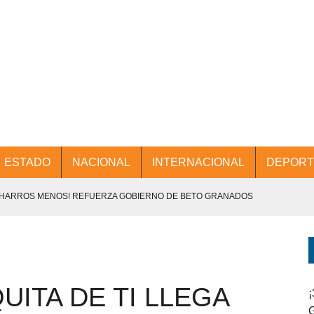
ESTADO
NACIONAL
INTERNACIONAL
DEPORT
CHARROS MENOS! REFUERZA GOBIERNO DE BETO GRANADOS
NTES.
D Y PROMOCIÓN TURÍSTICA DESDE EL AIFA.
UITA DE TI LLEGA
ENCABEZA BETO GRANADOS MESA DE TRABAJO CON PRESIDENTES
¡
G