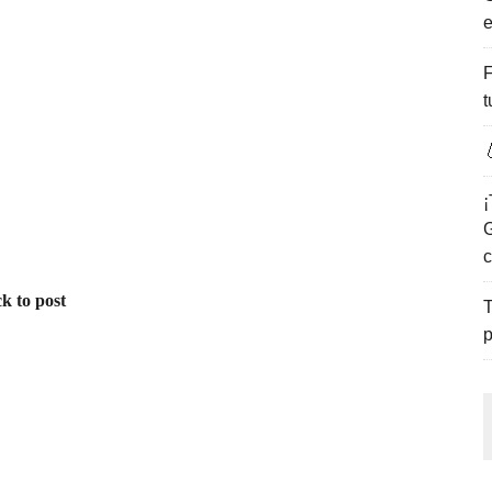
e
ENCANTO DE LAS PLAYAS DEL GOLFO DE MÉXICO.
F
t

¡
G
c
k to post
T
p