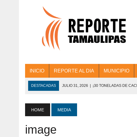
INICIO
REPORTE AL DIA
MUNICIPIO
DESTACADAS
JULIO 31, 2026
|
¡30 TONELADAS DE CA
ACCIONES DE LIMPIEZA EN LOS PRESIDE
JULIO 31, 2026
|
FORTALECE TAMAULIPAS SU CONECTIVIDA
HOME
MEDIA
JULIO 30, 2026
|
💧🚰 ¡AGUA PARA LA COMUNIDAD!
image
JULIO 30, 2026
|
¡TRABAJO EN EQUIPO Y RESULTADOS! 
DE COLONIA.