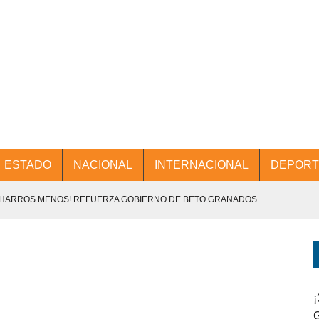
ESTADO
NACIONAL
INTERNACIONAL
DEPORT
CHARROS MENOS! REFUERZA GOBIERNO DE BETO GRANADOS
NTES.
D Y PROMOCIÓN TURÍSTICA DESDE EL AIFA.
ENCABEZA BETO GRANADOS MESA DE TRABAJO CON PRESIDENTES
¡
G