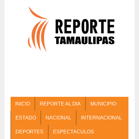
INICIO
REPORTE AL DIA
MUNICIPIO
ESTADO
NACIONAL
INTERNACIONAL
DEPORTES
ESPECTACULOS