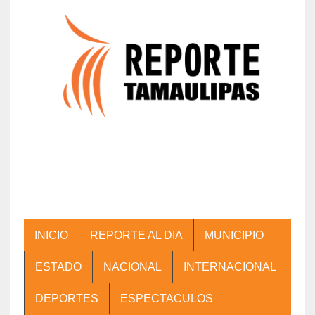
INICIO
REPORTE AL DIA
MUNICIPIO
ESTADO
NACIONAL
INTERNACIONAL
DEPORTES
ESPECTACULOS