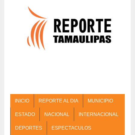
INICIO
REPORTE AL DIA
MUNICIPIO
ESTADO
NACIONAL
INTERNACIONAL
DEPORTES
ESPECTACULOS