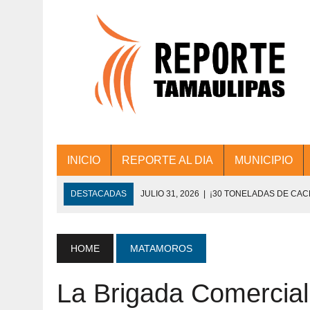
INICIO
REPORTE AL DIA
MUNICIPIO
DESTACADAS
JULIO 31, 2026
|
¡30 TONELADAS DE CA
ACCIONES DE LIMPIEZA EN LOS PRESIDE
JULIO 31, 2026
|
FORTALECE TAMAULIPAS SU CONECTIVIDA
HOME
MATAMOROS
JULIO 30, 2026
|
💧🚰 ¡AGUA PARA LA COMUNIDAD!
La Brigada Comercial
JULIO 30, 2026
|
¡TRABAJO EN EQUIPO Y RESULTADOS! 
DE COLONIA.