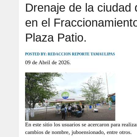
Drenaje de la ciudad
JULIO 30, 2026
|
TAMAULIPAS TE INVITA A DESCUBRIR EL 
en el Fraccionamient
Plaza Patio.
POSTED BY:
REDACCION REPORTE TAMAULIPAS
09 de Abril de 2026.
En este sitio los usuarios se acercaron para realiz
cambios de nombre, juboensionado, entre otros.