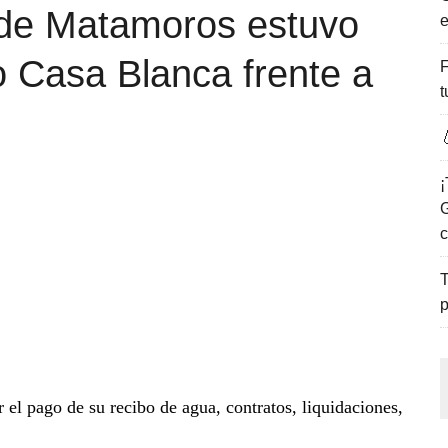
 de Matamoros estuvo
e
ENCANTO DE LAS PLAYAS DEL GOLFO DE MÉXICO.
o Casa Blanca frente a
F
t

¡
G
c
T
p
ar el pago de su recibo de agua, contratos, liquidaciones,