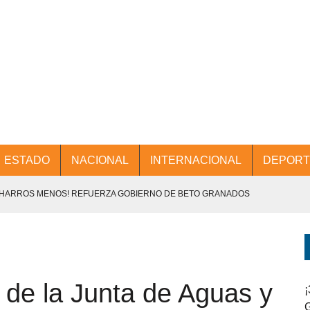
ESTADO
NACIONAL
INTERNACIONAL
DEPORT
CHARROS MENOS! REFUERZA GOBIERNO DE BETO GRANADOS
NTES.
D Y PROMOCIÓN TURÍSTICA DESDE EL AIFA.
 de la Junta de Aguas y
ENCABEZA BETO GRANADOS MESA DE TRABAJO CON PRESIDENTES
¡
G