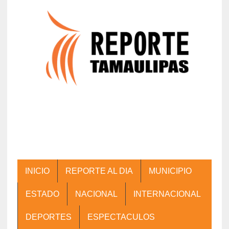
INICIO
REPORTE AL DIA
MUNICIPIO
ESTADO
NACIONAL
INTERNACIONAL
DEPORTES
ESPECTACULOS