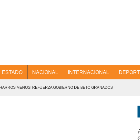
ESTADO
NACIONAL
INTERNACIONAL
DEPORT
CHARROS MENOS! REFUERZA GOBIERNO DE BETO GRANADOS
NTES.
D Y PROMOCIÓN TURÍSTICA DESDE EL AIFA.
ENCABEZA BETO GRANADOS MESA DE TRABAJO CON PRESIDENTES
¡
G