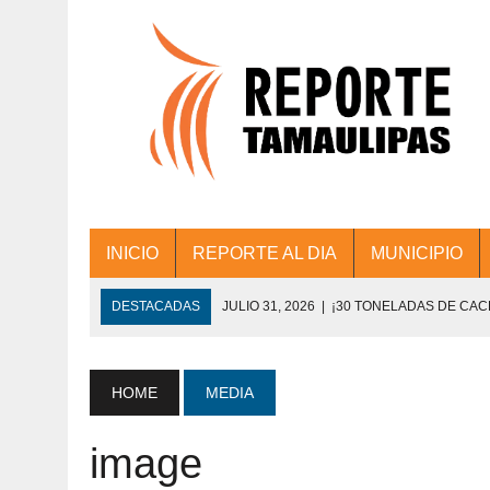
INICIO
REPORTE AL DIA
MUNICIPIO
DESTACADAS
JULIO 31, 2026
|
¡30 TONELADAS DE CA
ACCIONES DE LIMPIEZA EN LOS PRESIDE
JULIO 31, 2026
|
FORTALECE TAMAULIPAS SU CONECTIVIDA
HOME
MEDIA
JULIO 30, 2026
|
💧🚰 ¡AGUA PARA LA COMUNIDAD!
image
JULIO 30, 2026
|
¡TRABAJO EN EQUIPO Y RESULTADOS! 
DE COLONIA.