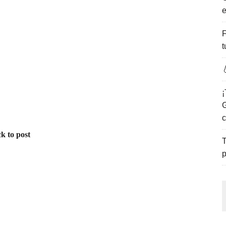
e
ENCANTO DE LAS PLAYAS DEL GOLFO DE MÉXICO.
F
t

¡
G
c
k to post
T
p