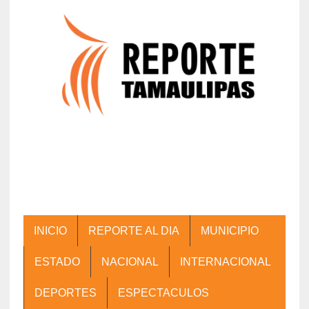
INICIO
REPORTE AL DIA
MUNICIPIO
ESTADO
NACIONAL
INTERNACIONAL
DEPORTES
ESPECTACULOS