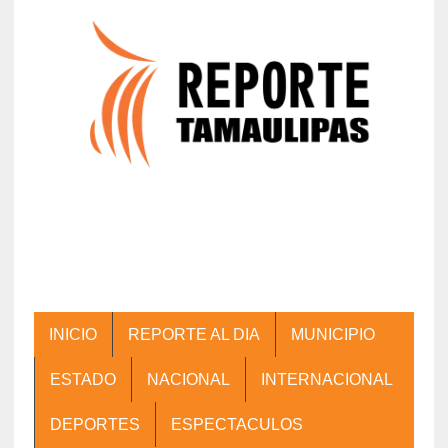
INICIO
REPORTE AL DIA
MUNICIPIO
ESTADO
NACIONAL
INTERNACIONAL
DEPORTES
ESPECTACULOS