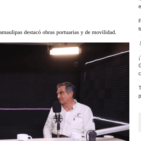
e
ENCANTO DE LAS PLAYAS DEL GOLFO DE MÉXICO.
F
t
maulipas destacó obras portuarias y de movilidad.

¡
G
c
T
p