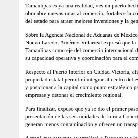
Tamaulipas es ya una realidad, «es un puerto hecho
obra abre nuevas rutas al comercio, fortalece la 
del estado para atraer mejores inversiones y la g
Sobre la Agencia Nacional de Aduanas de México,
Nuevo Laredo, Américo Villarreal expresó que la
Tamaulipas como eje del comercio internacional de
su capacidad operativa y coordinación para el com
Respecto al Puerto Interior en Ciudad Victoria, a
propiedad estatal permitirá integrar al centro del
y posicionar a la capital como punto estratégico par
empresas y detonar el crecimiento regional.
Para finalizar, expuso que ya se dio el primer pas
presentación de las seis unidades de la ruta Conec
generan menos contaminación y ofrecen un transpo
Agregó que esta ruta se ampliará a Reynosa y a la