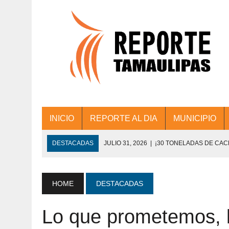
INICIO
REPORTE AL DIA
MUNICIPIO
DESTACADAS
JULIO 31, 2026
|
¡30 TONELADAS DE CA
ACCIONES DE LIMPIEZA EN LOS PRESIDE
JULIO 31, 2026
|
FORTALECE TAMAULIPAS SU CONECTIVIDA
HOME
DESTACADAS
JULIO 30, 2026
|
💧🚰 ¡AGUA PARA LA COMUNIDAD!
Lo que prometemos, 
JULIO 30, 2026
|
¡TRABAJO EN EQUIPO Y RESULTADOS! 
DE COLONIA.