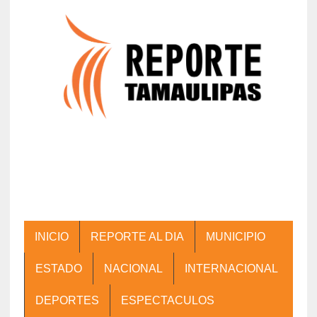
INICIO
REPORTE AL DIA
MUNICIPIO
ESTADO
NACIONAL
INTERNACIONAL
DEPORTES
ESPECTACULOS