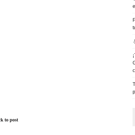
e
ENCANTO DE LAS PLAYAS DEL GOLFO DE MÉXICO.
F
t

¡
G
c
T
p
k to post