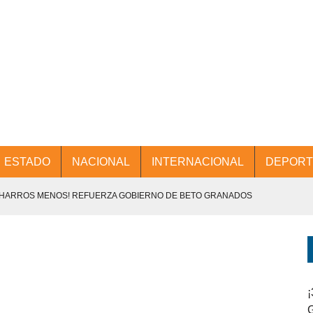
ESTADO
NACIONAL
INTERNACIONAL
DEPORT
CHARROS MENOS! REFUERZA GOBIERNO DE BETO GRANADOS
NTES.
D Y PROMOCIÓN TURÍSTICA DESDE EL AIFA.
ENCABEZA BETO GRANADOS MESA DE TRABAJO CON PRESIDENTES
¡
G