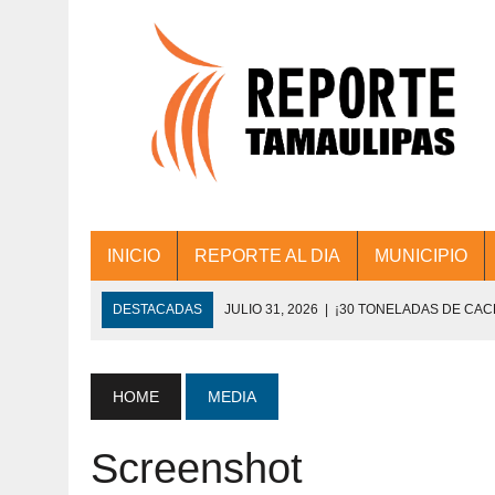
INICIO
REPORTE AL DIA
MUNICIPIO
DESTACADAS
JULIO 31, 2026
|
¡30 TONELADAS DE CA
ACCIONES DE LIMPIEZA EN LOS PRESIDE
JULIO 31, 2026
|
FORTALECE TAMAULIPAS SU CONECTIVIDA
HOME
MEDIA
JULIO 30, 2026
|
💧🚰 ¡AGUA PARA LA COMUNIDAD!
Screenshot
JULIO 30, 2026
|
¡TRABAJO EN EQUIPO Y RESULTADOS! 
DE COLONIA.