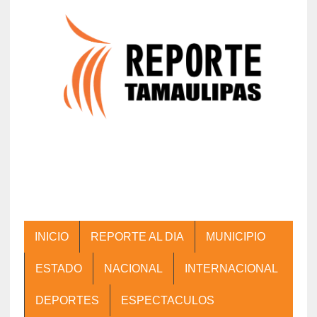
INICIO
REPORTE AL DIA
MUNICIPIO
ESTADO
NACIONAL
INTERNACIONAL
DEPORTES
ESPECTACULOS